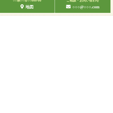
○○県○○市○○000-00
ご相談・お問い合わせ
地図
○○○@○○○.com