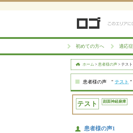
初めての方へ
適応
ホーム
>
患者様の声
>
テスト
患者様の声 "
テスト
"
顔面神経麻痺
テスト
患者様の声1